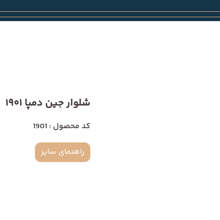
شلوار جین دمپا 1901
کد محصول : 1901
راهنمای سایز