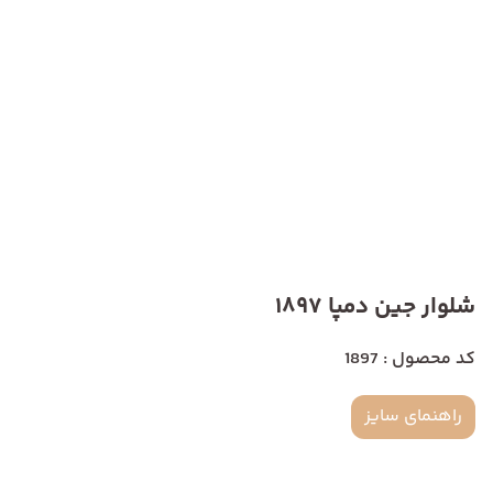
شلوار جین دمپا 1897
کد محصول : 1897
راهنمای سایز