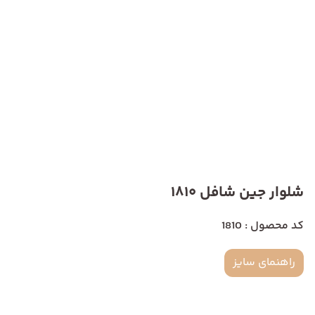
شلوار جین شافل 1810
کد محصول : 1810
راهنمای سایز