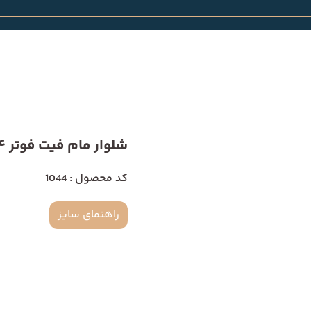
شلوار مام فیت فوتر 1044
کد محصول : 1044
راهنمای سایز