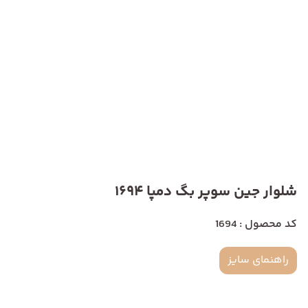
شلوار جین سوپر بگ دمپا 1694
کد محصول : 1694
راهنمای سایز