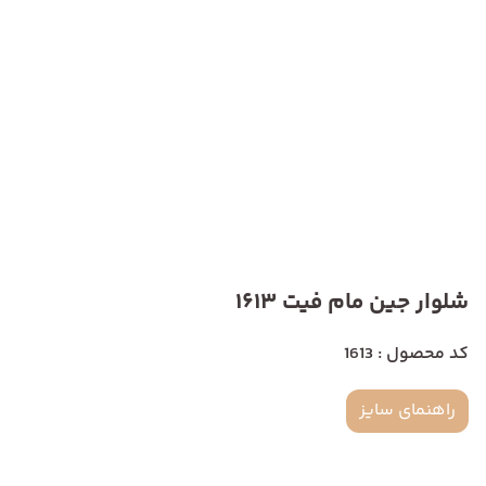
شلوار جین مام فیت 1613
کد محصول : 1613
راهنمای سایز