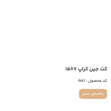
کت جین کراپ 1587
کد محصول : 1587
راهنمای سایز