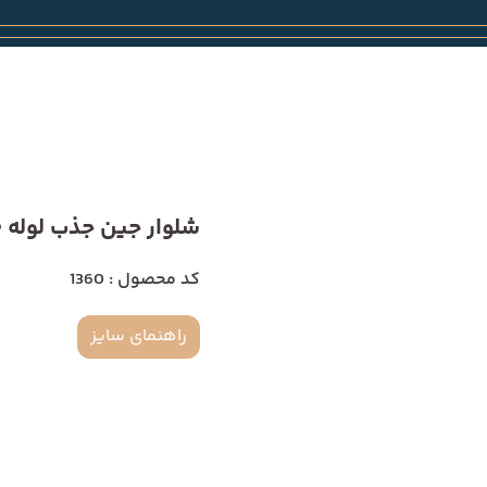
شلوار جین جذب لوله 1360
کد محصول : 1360
راهنمای سایز