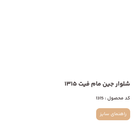
شلوار جین مام فیت 1315
کد محصول : 1315
راهنمای سایز