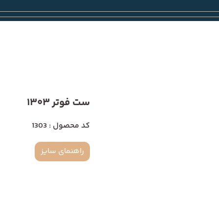
ست فوتر 1303
کد محصول : 1303
راهنمای سایز