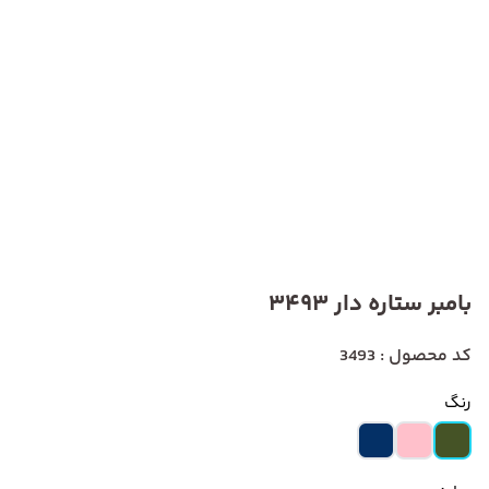
بامبر ستاره دار 3493
کد محصول : 3493
رنگ