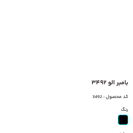
بامبر الو 3492
کد محصول : 3492
رنگ