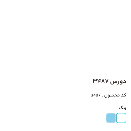
دورس 3487
کد محصول : 3487
رنگ