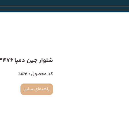
شلوار جین دمپا 3476
کد محصول : 3476
راهنمای سایز