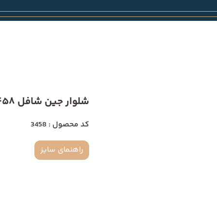
شلوار جین شافل 3458
کد محصول : 3458
راهنمای سایز