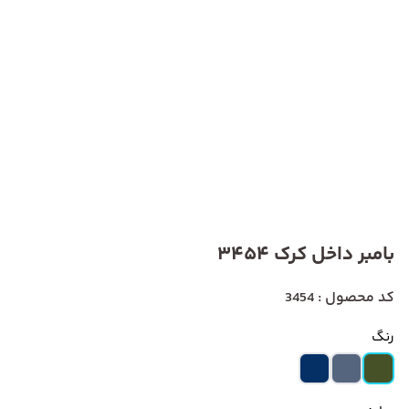
بامبر داخل کرک 3454
کد محصول : 3454
رنگ