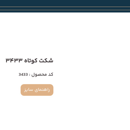
شکت کوتاه 3433
کد محصول : 3433
راهنمای سایز