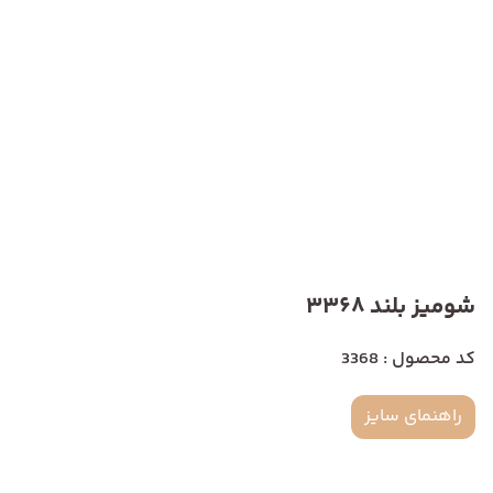
شومیز بلند 3368
کد محصول : 3368
راهنمای سایز