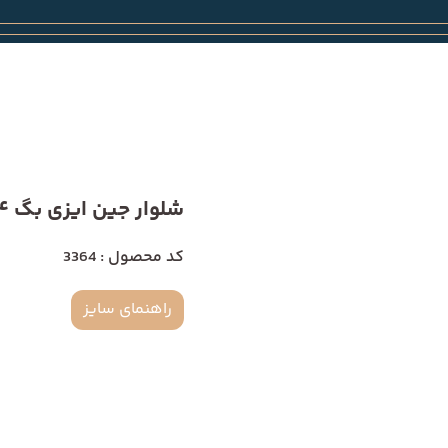
شلوار جین ایزی بگ 3364
کد محصول : 3364
راهنمای سایز