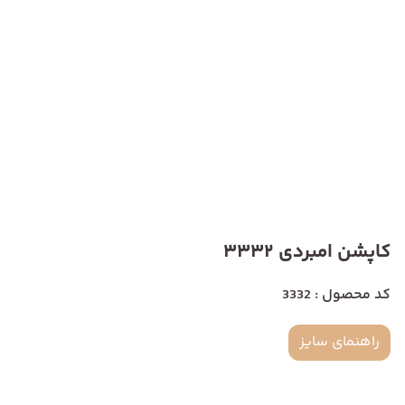
کاپشن امبردی 3332
کد محصول : 3332
راهنمای سایز