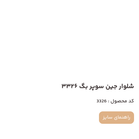
شلوار جین سوپر بگ 3326
کد محصول : 3326
راهنمای سایز