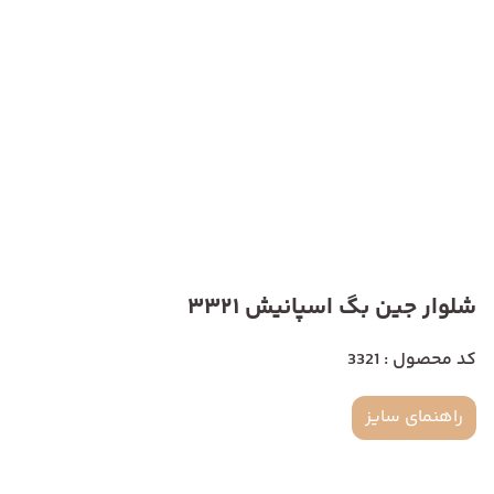
شلوار جین بگ اسپانیش 3321
کد محصول : 3321
راهنمای سایز