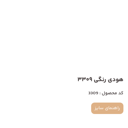
هودی رنگی 3309
کد محصول : 3309
راهنمای سایز