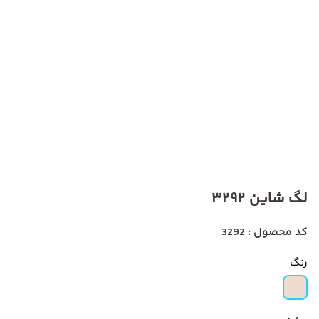
لگ شاین 3292
کد محصول : 3292
رنگ