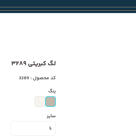
لگ کبریتی 3289
کد محصول : 3289
رنگ
سایز
L