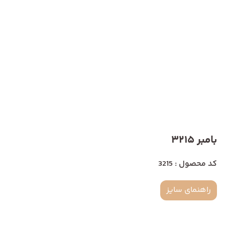
بامبر 3215
کد محصول : 3215
راهنمای سایز