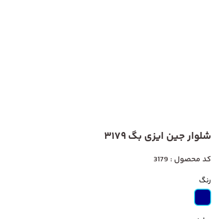
شلوار جین ایزی بگ 3179
کد محصول : 3179
رنگ