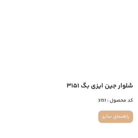
شلوار جین ایزی بگ 3151
کد محصول : 3151
راهنمای سایز