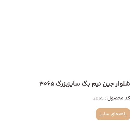
شلوار جین نیم بگ سایزبزرگ 3065
کد محصول : 3065
راهنمای سایز