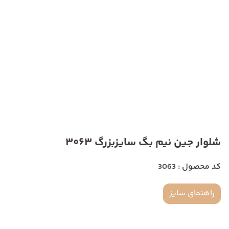
شلوار جین نیم بگ سایزبزرگ 3063
کد محصول : 3063
راهنمای سایز