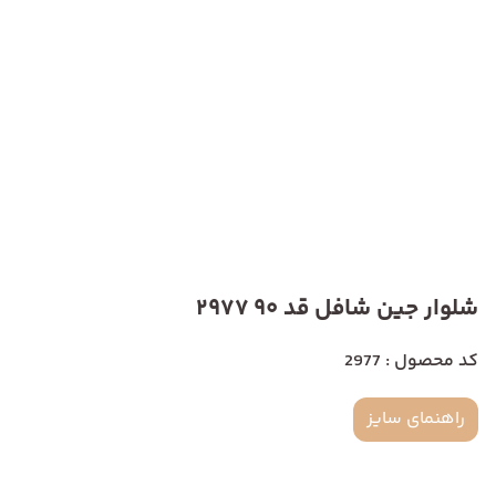
شلوار جین شافل قد 90 2977
کد محصول : 2977
راهنمای سایز