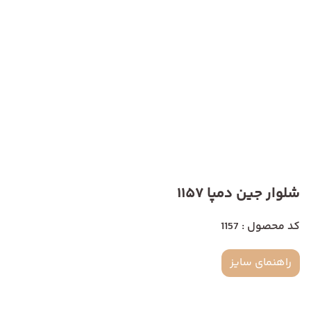
شلوار جین دمپا 1157
کد محصول : 1157
راهنمای سایز