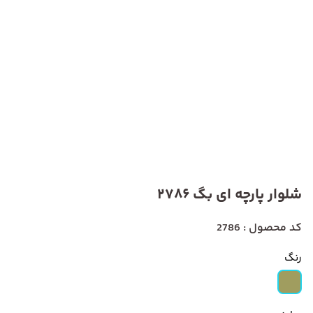
شلوار پارچه ای بگ 2786
کد محصول : 2786
رنگ