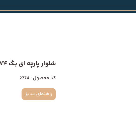
شلوار پارچه ای بگ 2774
کد محصول : 2774
راهنمای سایز