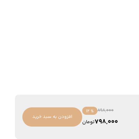
898,000
% 12
افزودن به سبد خرید
798,000
تومان