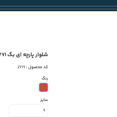
شلوار پارچه ای بگ 2771
کد محصول : 2771
رنگ
سایز
1