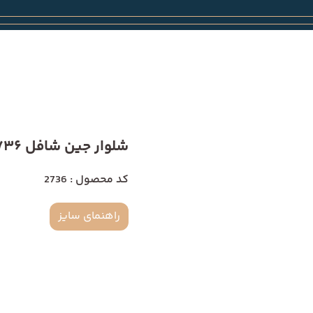
شلوار جین شافل 2736
کد محصول : 2736
راهنمای سایز