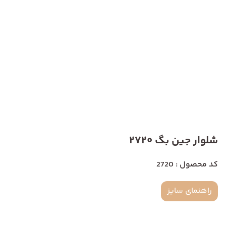
شلوار جین بگ 2720
کد محصول : 2720
راهنمای سایز