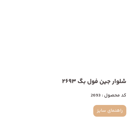
شلوار جین فول بگ 2693
کد محصول : 2693
راهنمای سایز