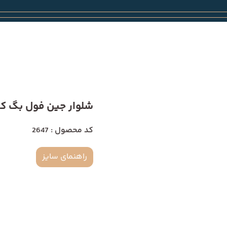
شلوار جین فول بگ کمر س
کد محصول : 2647
راهنمای سایز