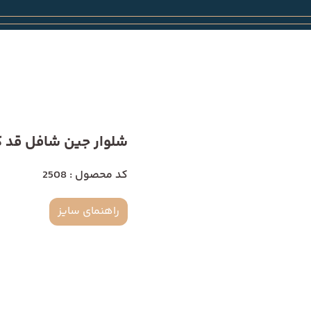
شلوار جین شافل قد کوتاه
کد محصول : 2508
راهنمای سایز