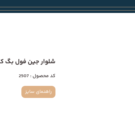
شلوار جین فول بگ کراپ 
کد محصول : 2507
راهنمای سایز