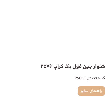
شلوار جین فول بگ کراپ 2506
کد محصول : 2506
راهنمای سایز