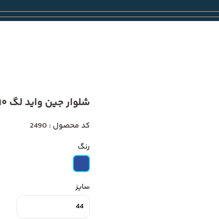
شلوار جین واید لگ 2490
کد محصول : 2490
رنگ
سایز
44