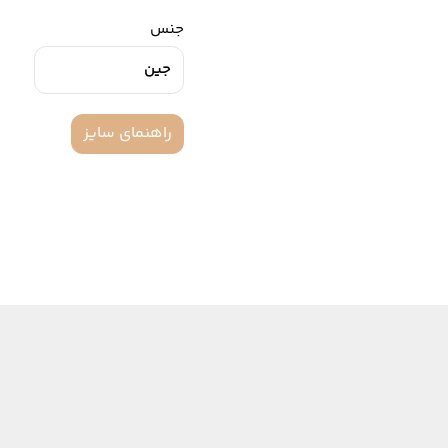
جنس
جین
راهنمای سایز