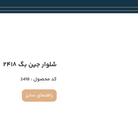
شلوار جین بگ 2418
کد محصول : 2418
راهنمای سایز