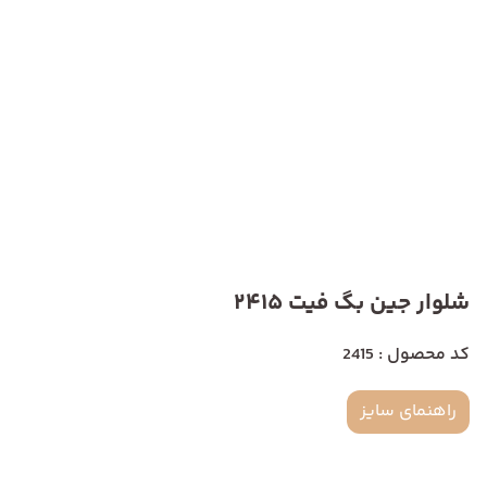
شلوار جین بگ فیت 2415
کد محصول : 2415
راهنمای سایز