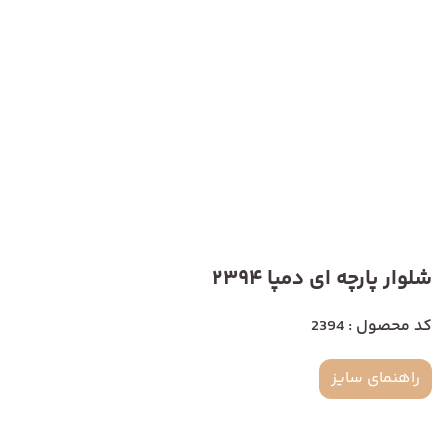
شلوار پارچه ای دمپا 2394
کد محصول : 2394
راهنمای سایز