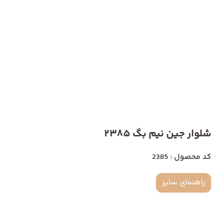
شلوار جین نیم بگ 2385
کد محصول : 2385
راهنمای سایز