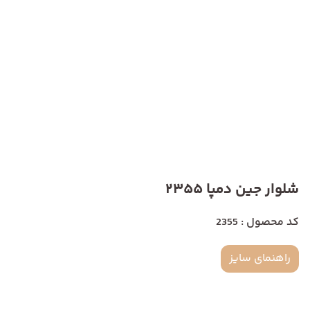
شلوار جین دمپا 2355
کد محصول : 2355
راهنمای سایز