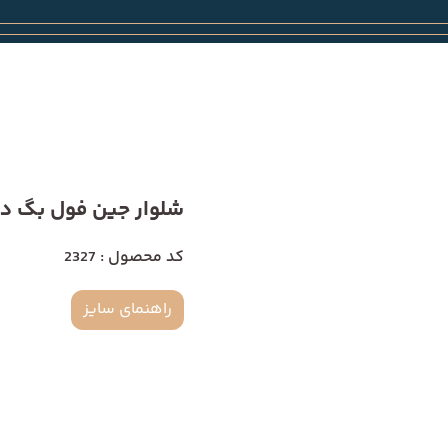
شلوار جین فول بگ دمپا 7
کد محصول : 2327
راهنمای سایز