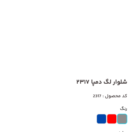
شلوار لگ دمپا 2317
کد محصول : 2317
رنگ